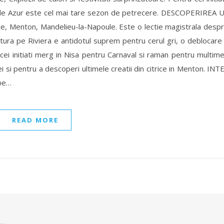
ta de Azur este cel mai tare sezon de petrecere. DESCOPERIREA 
 Nice, Menton, Mandelieu-la-Napoule. Este o lectie magistrala desp
ura pe Riviera e antidotul suprem pentru cerul gri, o deblocare
cei initiati merg in Nisa pentru Carnaval si raman pentru multim
 si pentru a descoperi ultimele creatii din citrice in Menton. INT
 pe…
READ MORE