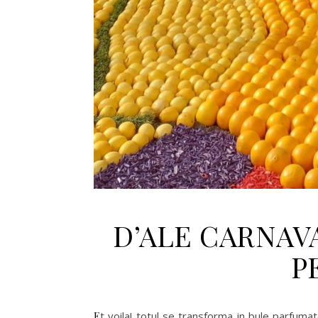
D’ALE CARNAV
P
Et voila! totul se transforma in bule parfumate, explozii de culori si festivitati surprinzatoare. Pentru cei initiati,