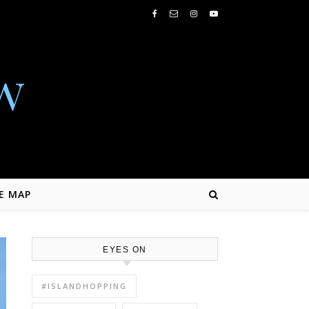
w
E MAP
EYES ON
#ISLANDHOPPING