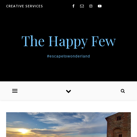
Skip to content
CREATIVE SERVICES
The Happy Few
#escapetowonderland