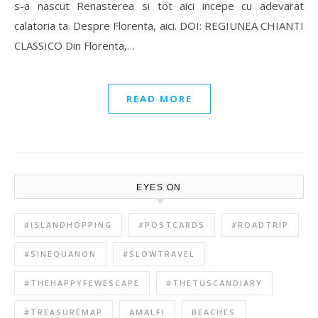
s-a nascut Renasterea si tot aici incepe cu adevarat
calatoria ta. Despre Florenta, aici. DOI: REGIUNEA CHIANTI
CLASSICO Din Florenta,…
READ MORE
EYES ON
#ISLANDHOPPING
#POSTCARDS
#ROADTRIP
#SINEQUANON
#SLOWTRAVEL
#THEHAPPYFEWESCAPE
#THETUSCANDIARY
#TREASUREMAP
AMALFI
BEACHES