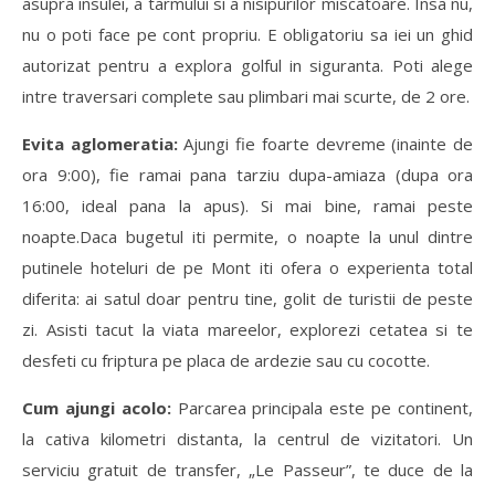
asupra insulei, a tarmului si a nisipurilor miscatoare. Insa nu,
nu o poti face pe cont propriu. E obligatoriu sa iei un ghid
autorizat pentru a explora golful in siguranta. Poti alege
intre traversari complete sau plimbari mai scurte, de 2 ore.
Evita aglomeratia:
Ajungi fie foarte devreme (inainte de
ora 9:00), fie ramai pana tarziu dupa-amiaza (dupa ora
16:00, ideal pana la apus). Si mai bine, ramai peste
noapte.Daca bugetul iti permite, o noapte la unul dintre
putinele hoteluri de pe Mont iti ofera o experienta total
diferita: ai satul doar pentru tine, golit de turistii de peste
zi. Asisti tacut la viata mareelor, explorezi cetatea si te
desfeti cu friptura pe placa de ardezie sau cu cocotte.
Cum ajungi acolo:
Parcarea principala este pe continent,
la cativa kilometri distanta, la centrul de vizitatori. Un
serviciu gratuit de transfer, „Le Passeur”, te duce de la