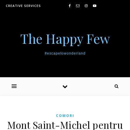
Skip to content
CREATIVE SERVICES
The Happy Few
#escapetowonderland
COMORI
Mont Saint-Michel pentru