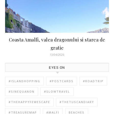
Coasta Amalfi, valea dragonului si starea de
gratie
13/04/2026
EYES ON
#ISLANDHOPPING
#POSTCARDS
#ROADTRIP
#SINEQUANON
#SLOWTRAVEL
#THEHAPPYFEWESCAPE
#THETUSCANDIARY
#TREASUREMAP
AMALFI
BEACHES